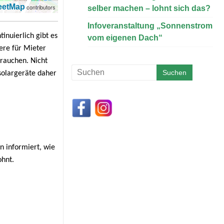
eetMap
contributors
selber machen – lohnt sich das?
Infoveranstaltung „Sonnenstrom
inuierlich gibt es
vom eigenen Dach“
ere für Mieter
brauchen. Nicht
solargeräte daher
n informiert, wie
ohnt.