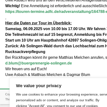
Uwe Asbach wird uns an den verschiedenen Anlagenstandort
Wichtig!
Eine Anmeldung ist erforderlich und ausschließlich
https://touren-termine.adfc.de/radveranstaltung/164788
Hier die Daten zur Tour im Überblick:
Samstag, 06.09.2025 von 10.00 bis 17.00 Uhr. Wir fahren
Die Teilnehmezahl ist auf 15 begrenzt, Anmeldung bis Fre
Start um 10 Uhr am Hauptbahnhof 42697 Solingen-Ohligs,
Zurück: Ab Solingen-Wald durch das Lochbachtal zum Hau
Rucksackverpflegung
Bei Rückfragen könnt ihr gerne Matthias Mielchen anrufen, 
d.blum@buergerenergie-solingen.de
Wir freuen uns auf Euch!
Uwe Asbach & Matthias Mielchen & Dagmar Blum
We value your privacy
BESG
We use cookies to enhance your browsing experience, serv
Copyright © 2026
. Alle Rechte vorbehalten.
Accelerate
WordPress
Theme:
von ThemeGrill. Powered by
.
personalized ads or content, and analyze our traffic. By
clicking "Accept All", you consent to our use of cookies.