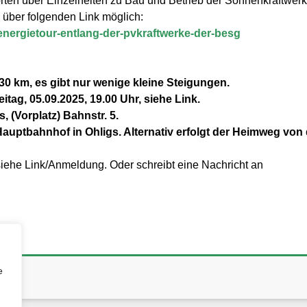
en über Einzelheiten zu Bau und Betrieb der Sonnenkraftwerke
 über folgenden Link möglich:
-energietour-entlang-der-pvkraftwerke-der-besg
 30 km, es gibt nur wenige kleine Steigungen.
itag, 05.09.2025, 19.00 Uhr, siehe Link.
 (Vorplatz) Bahnstr. 5.
ptbahnhof in Ohligs. Alternativ erfolgt der Heimweg von do
siehe Link/Anmeldung. Oder schreibt eine Nachricht an
e