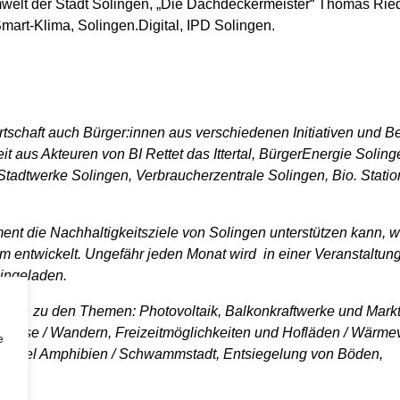
welt der Stadt Solingen, „Die Dachdeckermeister“ Thomas Ried
art-Klima, Solingen.Digital, IPD Solingen.
rtschaft auch Bürger:innen aus verschiedenen Initiativen und B
aus Akteuren von BI Rettet das Ittertal, BürgerEnergie Soling
adtwerke Solingen, Verbraucherzentrale Solingen, Bio. Station
ent die Nachhaltigkeitsziele von Solingen unterstützen kann, 
 entwickelt. Ungefähr jeden Monat wird in einer Veranstaltun
eingeladen.
ltungen zu den Themen: Photovoltaik, Balkonkraftwerke und Markt
chbörse / Wandern, Freizeitmöglichkeiten und Hofläden / Wärm
e
eispiel Amphibien / Schwammstadt, Entsiegelung von Böden,
t