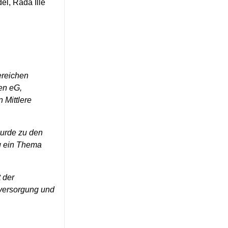
el, Rada Ille
ereichen
en eG,
 Mittlere
wurde zu den
g ein Thema
 der
eversorgung und