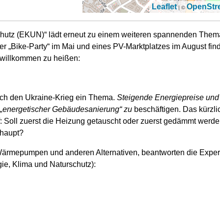
Leaflet
OpenStr
| ©
rschutz (EKUN)“ lädt erneut zu einem weiteren spannenden The
iner „Bike-Party“ im Mai und eines PV-Marktplatzes im August fin
r willkommen zu heißen:
durch den Ukraine-Krieg ein Thema.
Steigende Energiepreise und 
r „energetischer Gebäudesanierung“ zu
beschäftigen. Das kürzl
f: Soll zuerst die Heizung getauscht oder zuerst gedämmt werd
rhaupt?
 Wärmepumpen und anderen Alternativen, beantworten die Exper
e, Klima und Naturschutz):