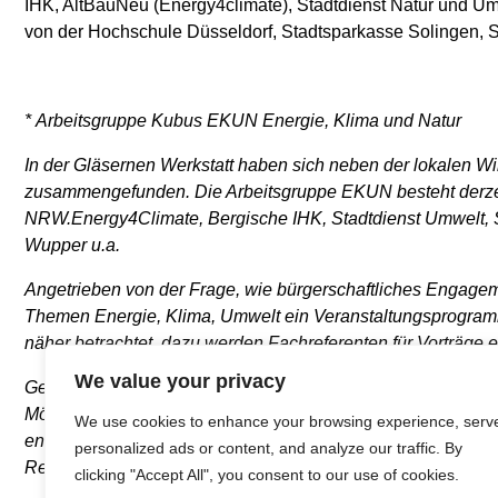
IHK, AltBauNeu (Energy4climate), Stadtdienst Natur und Um
von der Hochschule Düsseldorf, Stadtsparkasse Solingen, Sm
* Arbeitsgruppe Kubus EKUN Energie, Klima und Natur
In der Gläsernen Werkstatt haben sich neben der lokalen Wi
zusammengefunden. Die Arbeitsgruppe EKUN besteht derzeit 
NRW.Energy4Climate, Bergische IHK, Stadtdienst Umwelt, St
Wupper u.a.
Angetrieben von der Frage, wie bürgerschaftliches Engagem
Themen Energie, Klima, Umwelt ein Veranstaltungsprogramm
näher betrachtet, dazu werden Fachreferenten für Vorträge 
We value your privacy
Geplant und teilweise bereits fest terminiert sind Veransta
Möglichkeiten / Naturnahe Gartengestaltung, Pflanzentaus
We use cookies to enhance your browsing experience, serv
energetische Sanierung von Gebäuden / Biodiversität am B
personalized ads or content, and analyze our traffic. By
Regenversickerung / Klimaneutralität und Kreislaufwirtschaf
clicking "Accept All", you consent to our use of cookies.